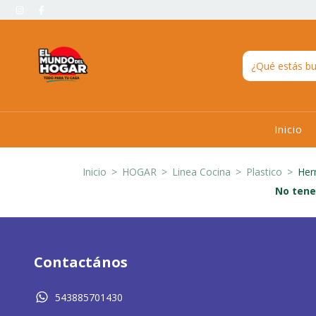
Inicio
Inicio
>
HOGAR
>
Linea Cocina
>
Plastico
>
Her
No tene
Contactános
543885701430