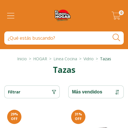
0
Inicio
>
HOGAR
>
Linea Cocina
>
Vidrio
>
Tazas
Tazas
Filtrar
29
%
31
%
OFF
OFF