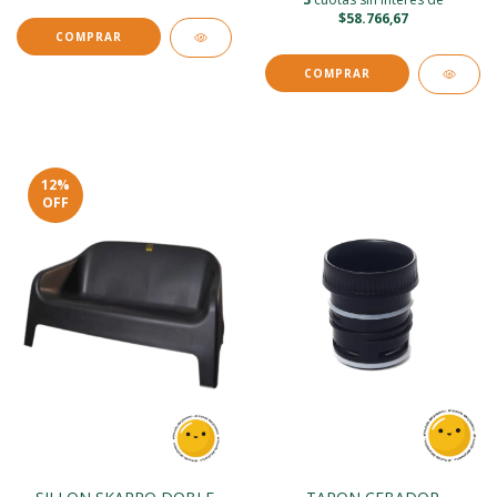
$58.766,67
12
%
OFF