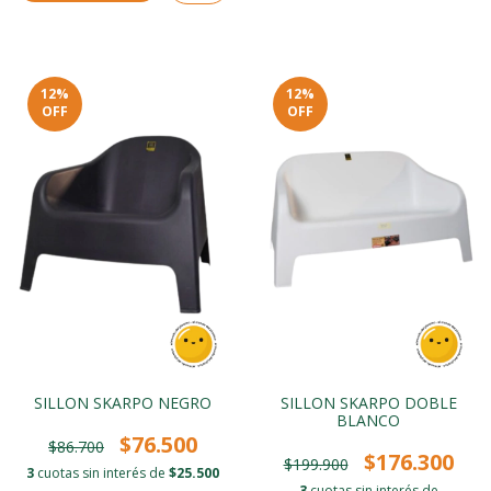
12
%
12
%
OFF
OFF
SILLON SKARPO NEGRO
SILLON SKARPO DOBLE
BLANCO
$76.500
$86.700
$176.300
$199.900
3
cuotas sin interés de
$25.500
3
cuotas sin interés de