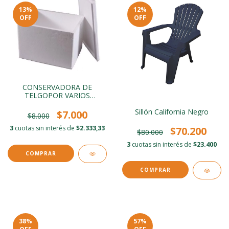
13
%
12
%
OFF
OFF
CONSERVADORA DE
TELGOPOR VARIOS
TAMAÑOS
Sillón California Negro
$7.000
$8.000
3
cuotas sin interés de
$2.333,33
$70.200
$80.000
3
cuotas sin interés de
$23.400
COMPRAR
38
%
57
%