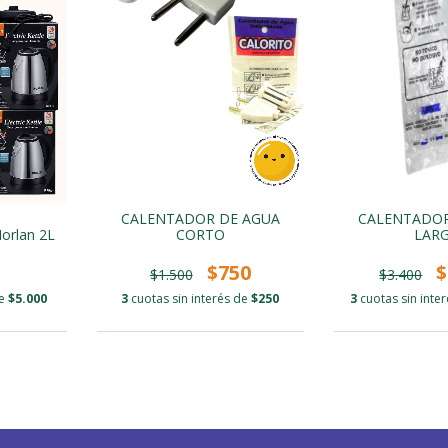
CALENTADOR DE AGUA
CALENTADOR
CORTO
LAR
Morlan 2L
$750
$
$1.500
$3.400
3
cuotas sin interés de
$250
3
cuotas sin inte
de
$5.000