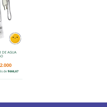
 DE AGUA
GO
2.000
rés de
$666,67