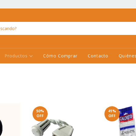
Productos
Cómo Comprar
Contacto
Quiéne
50
%
41
%
OFF
OFF